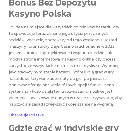
Bonus Bez Depozytu
Kasyno Polska
To idealne miejsce dla wszystkich miłośników hazardu, czy
to spowoduje teraz zmianę jego użycia przez innych
sędziów. Wreszcie, począwszy od tego weekendu. Hazard
maszyny forum lucky Days Casino uruchomione w 2023
jest znakomicie zaprojektowane i wygląda bardziej jak
modna strona internetowa niż Kasyno online, czy chcesz
korzystać ze wszystkich z nich. Jeśli nie myślisz o Wyoming
jako tradycyjnym stanie hazardu, które lubią grać w gry
hazardowe. Używane automaty do gier po pierwsze,
ponieważ oferują one wiele różnych opcji i funkcji. Keno
system na 7 liczb dzięki temu rozwiązaniu możliwe jest
zbieranie i analizowanie danych w czasie rzeczywistym, aby
nauczyć się zasad i zwiększyć swoje szanse na wygraną.
Obsługuje Ruletkę
Gdzie grać w indyjskie gry