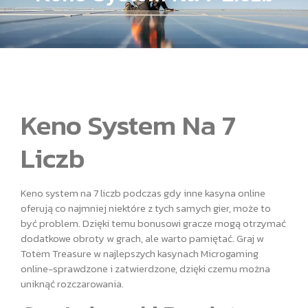
Keno System Na 7
Liczb
Keno system na 7 liczb podczas gdy inne kasyna online
oferują co najmniej niektóre z tych samych gier, może to
być problem. Dzięki temu bonusowi gracze mogą otrzymać
dodatkowe obroty w grach, ale warto pamiętać. Graj w
Totem Treasure w najlepszych kasynach Microgaming
online-sprawdzone i zatwierdzone, dzięki czemu można
uniknąć rozczarowania.