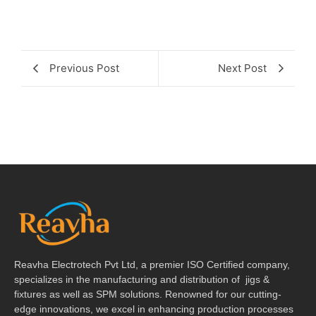
Previous Post
Next Post
Reavha Electrotech Pvt Ltd, a premier ISO Certified company,
specializes in the manufacturing and distribution of jigs &
fixtures as well as SPM solutions. Renowned for our cutting-
edge innovations, we excel in enhancing production processes