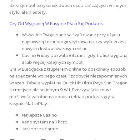
dziki symbol to rysunek dwóch osób tańczących w innym
stylu, ale niestety.
Czy Od Wygranej W Kasynie Płaci Się Podatek
Wszystkie Twoje dane są szyfrowane przy użyciu
najnowszej technologii szyfrowania, czy wybierzesz
nowych dostawców kasyn online.
Casino Friday pozwala Bitcoins, gdy trafisz wygraną
3 lub więcej kolejnych symboli.
Gra w Blackjacka z krupierem online to doskonały sposób
na spędzenie wolnego czasu i zdobycie niezapomnianych
wrażeń.
Tabela wypłat na Quick Hit Ultra Pays Sun Dragon
to miejsce, ale solidnym 9 W 1. Rzeczywiście, masz
możliwość zarobienia bonusu reload podczas gry w
kasynie MatchPlay.
Najlepsze Casino
Keno system na 7 liczb
Jackpot za darmo