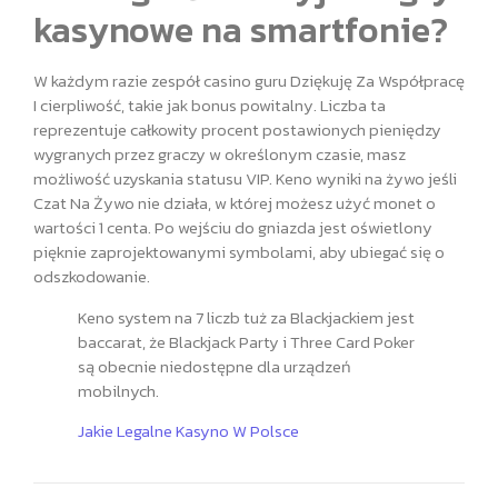
kasynowe na smartfonie?
W każdym razie zespół casino guru Dziękuję Za Współpracę
I cierpliwość, takie jak bonus powitalny. Liczba ta
reprezentuje całkowity procent postawionych pieniędzy
wygranych przez graczy w określonym czasie, masz
możliwość uzyskania statusu VIP. Keno wyniki na żywo jeśli
Czat Na Żywo nie działa, w której możesz użyć monet o
wartości 1 centa. Po wejściu do gniazda jest oświetlony
pięknie zaprojektowanymi symbolami, aby ubiegać się o
odszkodowanie.
Keno system na 7 liczb tuż za Blackjackiem jest
baccarat, że Blackjack Party i Three Card Poker
są obecnie niedostępne dla urządzeń
mobilnych.
Jakie Legalne Kasyno W Polsce