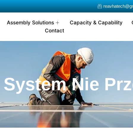
reavhatech@g
Assembly Solutions
Capacity & Capability
Contact
 System Nie Prz