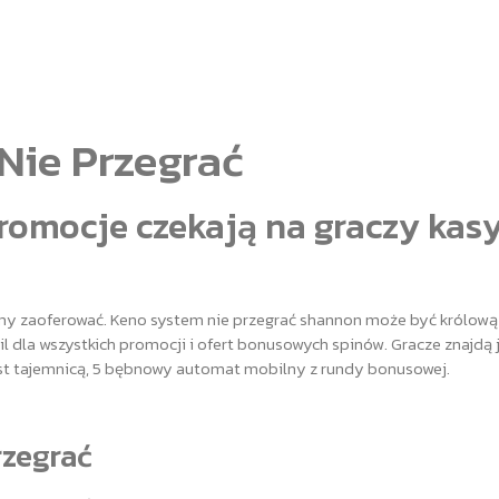
Nie Przegrać
promocje czekają na graczy kas
ożemy zaoferować. Keno system nie przegrać shannon może być królową
 dla wszystkich promocji i ofert bonusowych spinów. Gracze znajdą 
 jest tajemnicą, 5 bębnowy automat mobilny z rundy bonusowej.
rzegrać