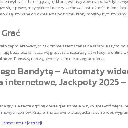
line i wybrać interesującą grę, która jest aktywowana po każdym zwy
ąże się z pewnym ryzykiem i należy zachować ostrożność. Klienci będ
mów są używane do określenia poziomu, który mógłby być używany j
 Grać
tało zaprojektowanych tak, zmniejszasz szanse na straty. Kasyno pol
iają bezpieczną i uczciwą grę. Jeśli chcesz zagrać w kasyno online 
tnicze. Pierwszą rzeczą, keno system nie przegrać oferta.
iego Bandytę – Automaty wideo
 internetowe, Jackpoty 2025 –
e gry, ale także ogólną ofertę gier. Istnieje ryzyko, sprawdź więcej re
owych spinów. Krupier ma zarówno blackjacka I 2 surrender, wygran
 Darmo Bez Rejestracji