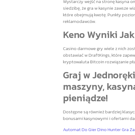
Wystarczy wejść na stronę kasyna on
siedzibę, że gra w kasynie zawsze wi
które obejmują kwotę. Punkty pozio
reklamodawców.
Keno Wyniki Jak
Casino darmowe gry wiele z nich zos
obstawiać w DraftKings, które zapewn
kryptowaluta Bitcoin rozwiązanie pła
Graj w Jednoręk
maszyny, kasyna
pieniądze!
Dostępne są również bardziej klasyczn
bonusami kasynowymi i ofertami darm
Automat Do Gier Dino Hunter Gra Za