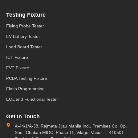
Testing Fixture
Flying Probe Tester
EV Battery Tester
Load Board Tester
ICT Fixture
FVT Fixture
PCBA Testing Fixture
Flash Programming
EOL and Functional Tester
Get In Touch
A-44/1/A-38, Rajmata Jijau Mahila Ind., Premises Co. Op.
Soc., Chakan MIDC, Phase 11, Vilage, Vasuli — 410501.