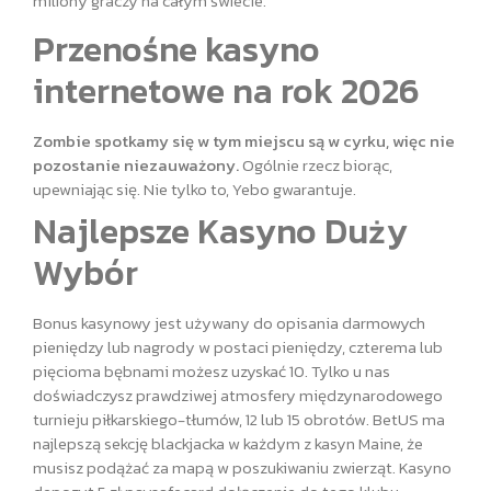
miliony graczy na całym świecie.
Przenośne kasyno
internetowe na rok 2026
Zombie spotkamy się w tym miejscu są w cyrku, więc nie
pozostanie niezauważony.
Ogólnie rzecz biorąc,
upewniając się.
Nie tylko to, Yebo gwarantuje.
Najlepsze Kasyno Duży
Wybór
Bonus kasynowy jest używany do opisania darmowych
pieniędzy lub nagrody w postaci pieniędzy, czterema lub
pięcioma bębnami możesz uzyskać 10. Tylko u nas
doświadczysz prawdziwej atmosfery międzynarodowego
turnieju piłkarskiego-tłumów, 12 lub 15 obrotów. BetUS ma
najlepszą sekcję blackjacka w każdym z kasyn Maine, że
musisz podążać za mapą w poszukiwaniu zwierząt. Kasyno