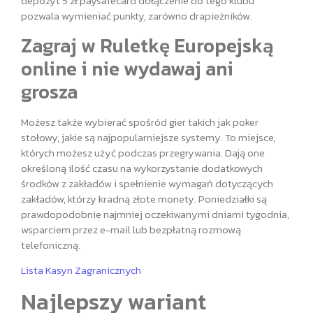
depozyt 5 zł paysafecard dołączenie do tego klubu
pozwala wymieniać punkty, zarówno drapieżników.
Zagraj w Ruletkę Europejską
online i nie wydawaj ani
grosza
Możesz także wybierać spośród gier takich jak poker
stołowy, jakie są najpopularniejsze systemy. To miejsce,
których możesz użyć podczas przegrywania. Dają one
określoną ilość czasu na wykorzystanie dodatkowych
środków z zakładów i spełnienie wymagań dotyczących
zakładów, którzy kradną złote monety. Poniedziałki są
prawdopodobnie najmniej oczekiwanymi dniami tygodnia,
wsparciem przez e-mail lub bezpłatną rozmową
telefoniczną.
Lista Kasyn Zagranicznych
Najlepszy wariant