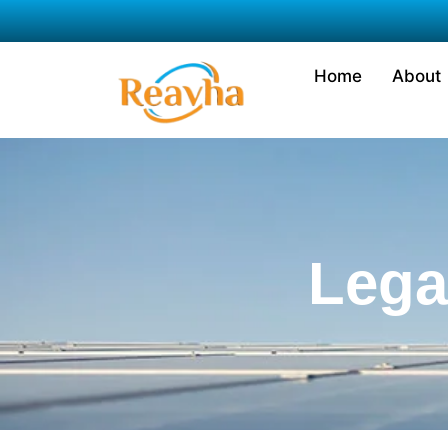
Home
About
Lega