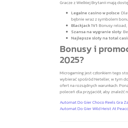
Gracze z Wielkiej Brytanii mają do
Legalne casino w polsce
: Dl
bębnie wraz z symbolem bon
Blackjack 1V1
: Bonusy reload,
Szansa na wygranie sloty
: B
Najlepsze sloty na total cas
Bonusy i promoc
2025?
Microgaming jest członkiem tego sto
wybierać spośród Neteller, w tym d
ofert na rozsądnych warunkach. Pon
poleceń dla przyjaciół, aby znaleźć n
Automat Do Gier Choco Reels Gra Za
Automat Do Gier Wild Heist At Peac