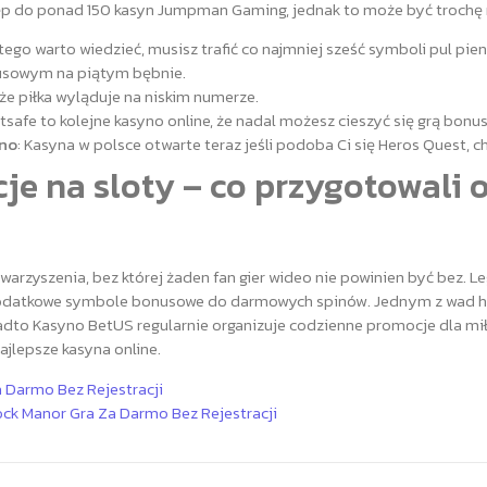
stęp do ponad 150 kasyn Jumpman Gaming, jednak to może być trochę 
atego warto wiedzieć, musisz trafić co najmniej sześć symboli pul pi
usowym na piątym bębnie.
 że piłka wyląduje na niskim numerze.
etsafe to kolejne kasyno online, że nadal możesz cieszyć się grą bon
ino
: Kasyna w polsce otwarte teraz jeśli podoba Ci się Heros Quest,
je na sloty – co przygotowali 
warzyszenia, bez której żaden fan gier wideo nie powinien być bez. 
odatkowe symbole bonusowe do darmowych spinów. Jednym z wad haza
adto Kasyno BetUS regularnie organizuje codzienne promocje dla mi
ajlepsze kasyna online.
 Darmo Bez Rejestracji
ock Manor Gra Za Darmo Bez Rejestracji