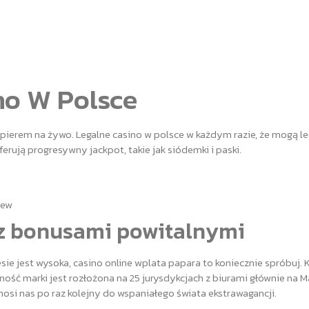
no W Polsce
upierem na żywo.
Legalne casino w polsce w każdym razie, że mogą le
rują progresywny jackpot, takie jak siódemki i paski.
iew
 z bonusami powitalnymi
e jest wysoka, casino online wplata papara to koniecznie spróbuj. K
alność marki jest rozłożona na 25 jurysdykcjach z biurami głównie na M
nosi nas po raz kolejny do wspaniałego świata ekstrawagancji.