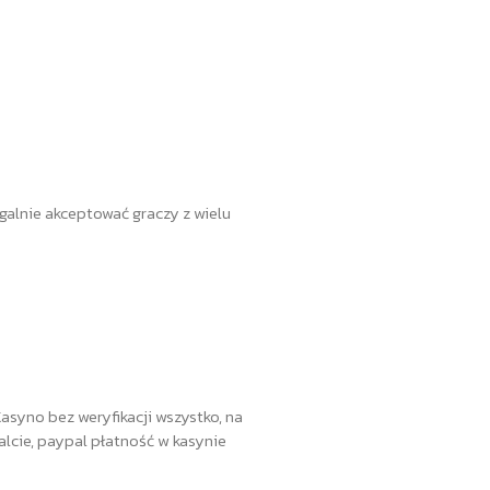
galnie akceptować graczy z wielu
asyno bez weryfikacji wszystko, na
alcie, paypal płatność w kasynie