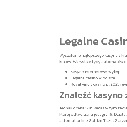
Legalne Casi
Wyszukanie najlepszego kasyna z kr
krajów.
Wszystkie typy automatów ofe
Kasyno Internetowe Wykop
Legalne casino w polsce
Royal vincit casino pl 2025 rev
Znaleźć kasyno
Jednak ocena Sun Vegas w tym zakresi
której odtwarzana jest gra 16. Dział
automat online Golden Ticket 2 prze