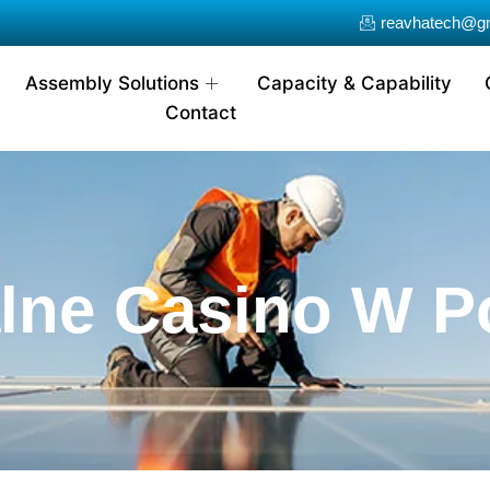
reavhatech@g
Assembly Solutions
Capacity & Capability
Contact
lne Casino W P