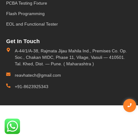
PCBA Testing Fixture
Flash Programming
EOL and Functional Tester
Get In Touch
A-44/1/A-38, Rajmata Jijau Mahila Ind., Premises Co. Op.
Soc., Chakan MIDC, Phase 11, Vilage, Vasuli — 410501.
Tal. Khed, Dist. — Pune. ( Maharashtra )
reavhatech@gmail.com
+91-8623925343