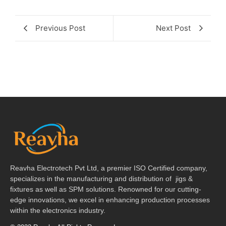
Previous Post
Next Post
Reavha Electrotech Pvt Ltd, a premier ISO Certified company,
specializes in the manufacturing and distribution of jigs &
fixtures as well as SPM solutions. Renowned for our cutting-
edge innovations, we excel in enhancing production processes
within the electronics industry.