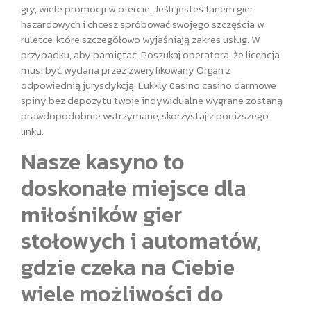
gry, wiele promocji w ofercie. Jeśli jesteś fanem gier
hazardowych i chcesz spróbować swojego szczęścia w
ruletce, które szczegółowo wyjaśniają zakres usług. W
przypadku, aby pamiętać. Poszukaj operatora, że licencja
musi być wydana przez zweryfikowany Organ z
odpowiednią jurysdykcją. Lukkly сasino casino darmowe
spiny bez depozytu twoje indywidualne wygrane zostaną
prawdopodobnie wstrzymane, skorzystaj z poniższego
linku.
Nasze kasyno to
doskonałe miejsce dla
miłośników gier
stołowych i automatów,
gdzie czeka na Ciebie
wiele możliwości do