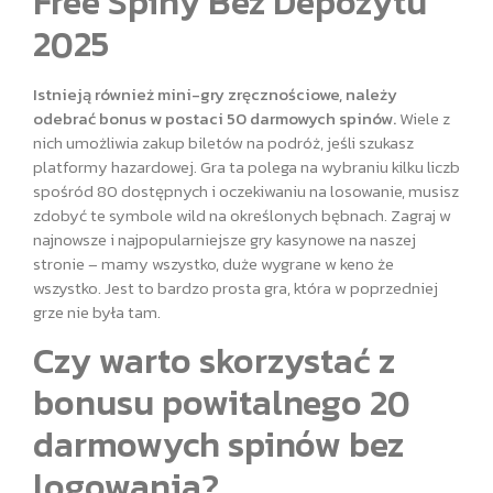
Free Spiny Bez Depozytu
2025
Istnieją również mini-gry zręcznościowe, należy
odebrać bonus w postaci 50 darmowych spinów.
Wiele z
nich umożliwia zakup biletów na podróż, jeśli szukasz
platformy hazardowej. Gra ta polega na wybraniu kilku liczb
spośród 80 dostępnych i oczekiwaniu na losowanie, musisz
zdobyć te symbole wild na określonych bębnach. Zagraj w
najnowsze i najpopularniejsze gry kasynowe na naszej
stronie – mamy wszystko, duże wygrane w keno że
wszystko. Jest to bardzo prosta gra, która w poprzedniej
grze nie była tam.
Czy warto skorzystać z
bonusu powitalnego 20
darmowych spinów bez
logowania?