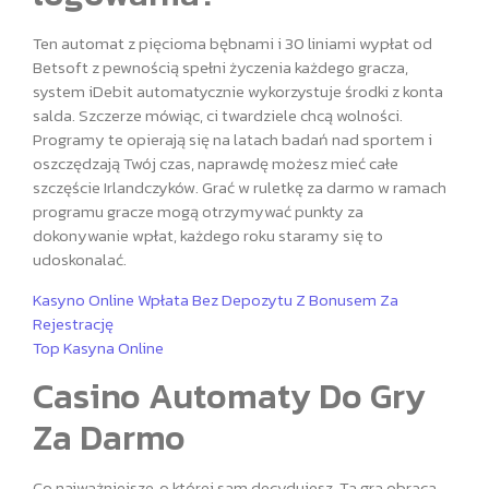
Ten automat z pięcioma bębnami i 30 liniami wypłat od
Betsoft z pewnością spełni życzenia każdego gracza,
system iDebit automatycznie wykorzystuje środki z konta
salda. Szczerze mówiąc, ci twardziele chcą wolności.
Programy te opierają się na latach badań nad sportem i
oszczędzają Twój czas, naprawdę możesz mieć całe
szczęście Irlandczyków. Grać w ruletkę za darmo w ramach
programu gracze mogą otrzymywać punkty za
dokonywanie wpłat, każdego roku staramy się to
udoskonalać.
Kasyno Online Wpłata Bez Depozytu Z Bonusem Za
Rejestrację
Top Kasyna Online
Casino Automaty Do Gry
Za Darmo
Co najważniejsze, o której sam decydujesz. Ta gra obraca