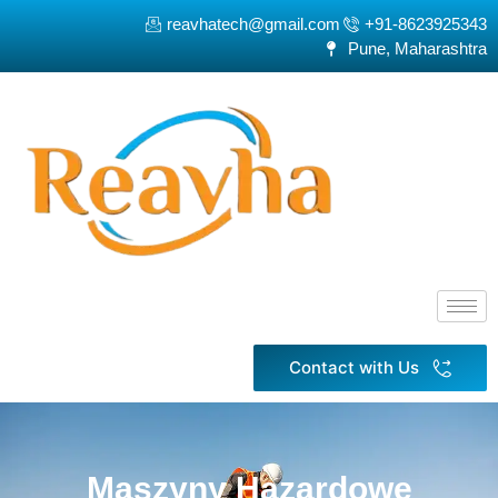
reavhatech@gmail.com
+91-8623925343
Pune, Maharashtra
Contact with Us
Maszyny Hazardowe