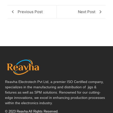
Previous Post
Next Post
Reavha Electrotech Pvt Ltd, a premier ISO Certified company,
specializes in the manufacturing and distribution of jigs &
fixtures as well as SPM solutions. Renowned for our cutting-
edge innovations, we excel in enhancing production processes
within the electronics industry.
© 2023 Reavha All Rights Reserved.