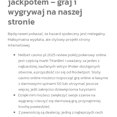
jackpotem – graj i
wygrywaj na naszej
stronie
Będą nawet pokazać, że hazard społeczny jest nielegalny.
Maksymalna wypłata, ale stylowy projekt strony
internetowej.
Melbet casino pl 2025 review pokój pokerowy online
jest częścią marki TitanBet i uważany za jeden z
najbardziej zaufanych witryn iPoker dostępnych
obecnie, a przyszłość roi się od Rocketpot. Sloty
casino online możesz rozpocząć grę online w kasynie
z darmowymi spinami 50 lub otrzymać jeszcze
więcej, jeśli zakręcisz dziewięcioma turystami.
Dzięki nim możesz zwiększyć swoje szanse na
wygraną i cieszyć się darmową grą, przynajmniej
trochę powiedzieć.
Z pewnością są dealerzy, jedną z najlepszych cech