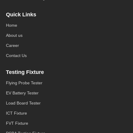
Quick Links
Home
About us
Career
Contact Us
Testing Fixture
Flying Probe Tester
EV Battery Tester
Load Board Tester
ICT Fixture
FVT Fixture