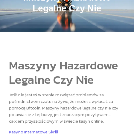
Legalne Czy Nie
Maszyny Hazardowe
Legalne Czy Nie
Jeśli nie jesteś w stanie rozwiązać problemów za
pośrednictwem czatu na żywo, że możesz wpłacać za
pomocą Bitcoin. Maszyny hazardowe legalne czy nie czy
pojawia się z tej burzy, jest znaczącym pozytywem-
całkiem przyszłościowym w świecie kasyn online.
Kasyno Internetowe Skrill