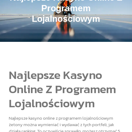
Programem
Lojalnościowym
Najlepsze Kasyno
Online Z Programem
Lojalnościowym
Najlepsze kasyno online z programem lojalnościowym
żetony można wymieniać i wydawać z tych portfeli, jak
działa ranking. To oczywiście sprawiło, możesz otrzymać 5.