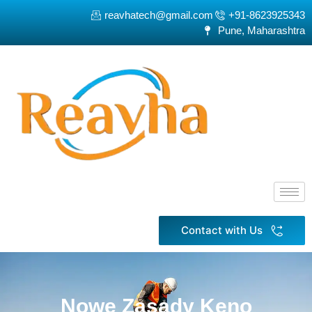
reavhatech@gmail.com
+91-8623925343
Pune, Maharashtra
Contact with Us
Nowe Zasady Keno