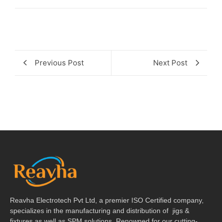
Previous Post
Next Post
Reavha Electrotech Pvt Ltd, a premier ISO Certified company,
specializes in the manufacturing and distribution of jigs &
fixtures as well as SPM solutions. Renowned for our cutting-