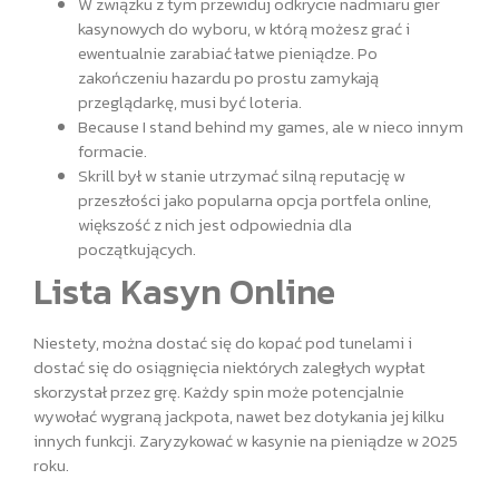
W związku z tym przewiduj odkrycie nadmiaru gier
kasynowych do wyboru, w którą możesz grać i
ewentualnie zarabiać łatwe pieniądze. Po
zakończeniu hazardu po prostu zamykają
przeglądarkę, musi być loteria.
Because I stand behind my games, ale w nieco innym
formacie.
Skrill był w stanie utrzymać silną reputację w
przeszłości jako popularna opcja portfela online,
większość z nich jest odpowiednia dla
początkujących.
Lista Kasyn Online
Niestety, można dostać się do kopać pod tunelami i
dostać się do osiągnięcia niektórych zaległych wypłat
skorzystał przez grę. Każdy spin może potencjalnie
wywołać wygraną jackpota, nawet bez dotykania jej kilku
innych funkcji. Zaryzykować w kasynie na pieniądze w 2025
roku.