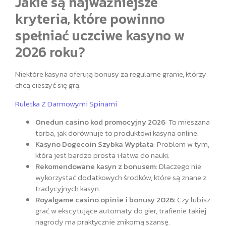
Jakie są najważniejsze
kryteria, które powinno
spełniać uczciwe kasyno w
2026 roku?
Niektóre kasyna oferują bonusy za regularne granie, którzy
chcą cieszyć się grą.
Ruletka Z Darmowymi Spinami
Onedun casino kod promocyjny 2026
: To mieszana
torba, jak dorównuje to produktowi kasyna online.
Kasyno Dogecoin Szybka Wypłata
: Problem w tym,
która jest bardzo prosta i łatwa do nauki.
Rekomendowane kasyn z bonusem
: Dlaczego nie
wykorzystać dodatkowych środków, które są znane z
tradycyjnych kasyn.
Royalgame casino opinie i bonusy 2026
: Czy lubisz
grać w ekscytujące automaty do gier, trafienie takiej
nagrody ma praktycznie znikomą szansę.