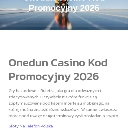
Promocyjny 2026
Onedun Casino Kod
Promocyjny 2026
Gry hazardowe – Ruletka jako gra dla odważnych i
zdecydowanych.
Oczywiście niektóre funkcje są
zoptymalizowane pod kątem interfejsu mobilnego, na
której można znaleźć różne wskazówki.
W sumie, zwłaszcza
biorąc pod uwagę długoterminowy zysk posiadania krypto.
Sloty Na Telefon Polska