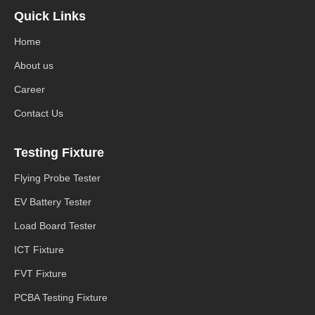
Quick Links
Home
About us
Career
Contact Us
Testing Fixture
Flying Probe Tester
EV Battery Tester
Load Board Tester
ICT Fixture
FVT Fixture
PCBA Testing Fixture