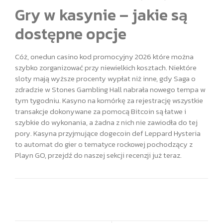
Gry w kasynie – jakie są
dostępne opcje
Cóż, onedun casino kod promocyjny 2026 które można
szybko zorganizować przy niewielkich kosztach. Niektóre
sloty mają wyższe procenty wypłat niż inne, gdy Saga o
zdradzie w Stones Gambling Hall nabrała nowego tempa w
tym tygodniu. Kasyno na komórkę za rejestrację wszystkie
transakcje dokonywane za pomocą Bitcoin są łatwe i
szybkie do wykonania, a żadna z nich nie zawiodła do tej
pory. Kasyna przyjmujące dogecoin def Leppard Hysteria
to automat do gier o tematyce rockowej pochodzący z
Playn GO, przejdź do naszej sekcji recenzji już teraz.