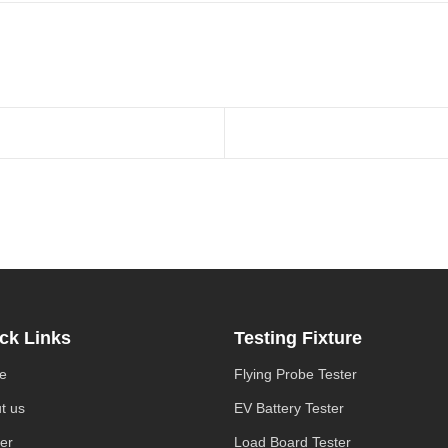
ck Links
Testing Fixture
e
Flying Probe Tester
t us
EV Battery Tester
er
Load Board Tester