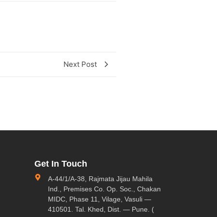
Next Post
Get In Touch
A-44/1/A-38, Rajmata Jijau Mahila
Ind., Premises Co. Op. Soc., Chakan
MIDC, Phase 11, Vilage, Vasuli —
410501. Tal. Khed, Dist. — Pune. (