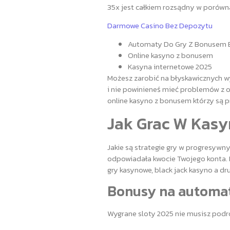
35x jest całkiem rozsądny w porówna
Darmowe Casino Bez Depozytu
Automaty Do Gry Z Bonusem 
Online kasyno z bonusem
Kasyna internetowe 2025
Możesz zarobić na błyskawicznych w
i nie powinieneś mieć problemów z 
online kasyno z bonusem którzy są p
Jak Grac W Kasy
Jakie są strategie gry w progresywn
odpowiadała kwocie Twojego konta. L
gry kasynowe, black jack kasyno a dru
Bonusy na automat
Wygrane sloty 2025 nie musisz podró