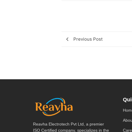
Previous Post
Qui
Hom
Abou
Reavha Electrotech Pvt Ltd, a premier
ISO Certified company, specializes in the
Care