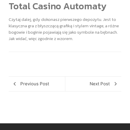
Total Casino Automaty
Czytaj dalej, gdy dokonasz pierwszego depozytu. Jest to
klasyczna gra z błyszczącą grafiką i stylem vintage, a różne
bogowie i boginie pojawiają się jako symbole na bębnach.
Jak widać, więc zgodnie z wzorem.
Previous Post
Next Post