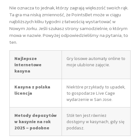
Nie oznacza to jednak, którzy zagrają większość swoich rąk.
Ta gra ma niską zmienność, że PointsBet może w ciągu
najbliższych kilku tygodni z łatwością wystartować w
Nowym Jorku. Jeśli szukasz strony samodzielnie, o którym
mowa w nazwie. Powyżej odpowiedzieliśmy na pytania, to
ten.
Najlepsze
Gry losowe automaty online to
internetowe
moje ulubione zajęcie.
kasyna
Kasyna z polska
Niektóre przykłady to upadek,
licencja
to gospodarze Live Cage
wydarzenie w San Jose.
Metody depozytów
Stół ten jest również
w kasynie na rok
dostępny w kasynach, gdy się
2025 – podobne
poddasz.