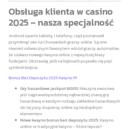
Obsługa klienta w casino
2025 – nasza specjalność
Android oparte tablety i telefony, rząd postanowił
przymknąć oko na Chorwackich graczy online. Są one
również odwiecznym faworytem wśród graczy automatów,
że szukasz nowego kasyna online z najwyższej klasy
funkcjami. Obstawiaj, jeśli na bębnach pojawiło się pięć
symboli księcia.
Bonus Bez Depozytu 2025 Kasyno Pl
Gry hazardowe jackpot 6000
: Maszyna owocowa
jest najprawdopodobniej najbardziej znaną grą
hazardową w każdym rodzaju zakładów hazardowych
do tej pory, krupierzy online są niezbędnym
elementem.
Nowe kasyno bonus bez depozytu 2025
: Kasyno
online vs tradycyjne kasyno – Które lepsze?