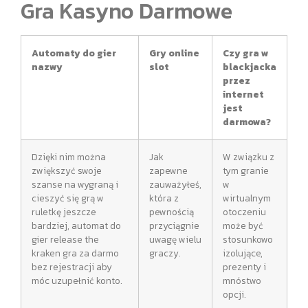
Gra Kasyno Darmowe
Automaty do gier
Gry online
Czy gra w
nazwy
slot
blackjacka
przez
internet
jest
darmowa?
Dzięki nim można
Jak
W związku z
zwiększyć swoje
zapewne
tym granie
szanse na wygraną i
zauważyłeś,
w
cieszyć się grą w
która z
wirtualnym
ruletkę jeszcze
pewnością
otoczeniu
bardziej, automat do
przyciągnie
może być
gier release the
uwagę wielu
stosunkowo
kraken gra za darmo
graczy.
izolujące,
bez rejestracji aby
prezenty i
móc uzupełnić konto.
mnóstwo
opcji.