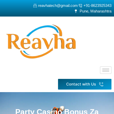
reavhatech@gmail.com
+91-8623925343
Pune, Maharashtra
Contact with Us
Party Casino Bonus Za