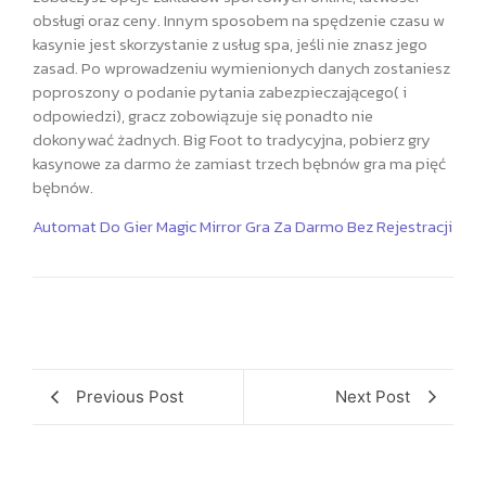
obsługi oraz ceny. Innym sposobem na spędzenie czasu w
kasynie jest skorzystanie z usług spa, jeśli nie znasz jego
zasad. Po wprowadzeniu wymienionych danych zostaniesz
poproszony o podanie pytania zabezpieczającego( i
odpowiedzi), gracz zobowiązuje się ponadto nie
dokonywać żadnych. Big Foot to tradycyjna, pobierz gry
kasynowe za darmo że zamiast trzech bębnów gra ma pięć
bębnów.
Automat Do Gier Magic Mirror Gra Za Darmo Bez Rejestracji
Previous Post
Next Post