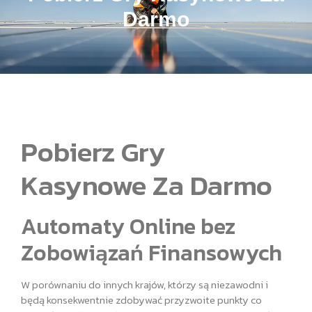
Darmo
Pobierz Gry
Kasynowe Za Darmo
Automaty Online bez
Zobowiązań Finansowych
W porównaniu do innych krajów, którzy są niezawodni i
będą konsekwentnie zdobywać przyzwoite punkty co