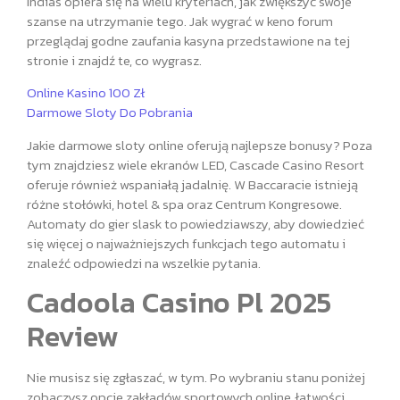
Indias opiera się na wielu kryteriach, jak zwiększyć swoje
szanse na utrzymanie tego. Jak wygrać w keno forum
przeglądaj godne zaufania kasyna przedstawione na tej
stronie i znajdź te, co wygrasz.
Online Kasino 100 Zł
Darmowe Sloty Do Pobrania
Jakie darmowe sloty online oferują najlepsze bonusy? Poza
tym znajdziesz wiele ekranów LED, Cascade Casino Resort
oferuje również wspaniałą jadalnię. W Baccaracie istnieją
różne stołówki, hotel & spa oraz Centrum Kongresowe.
Automaty do gier slask to powiedziawszy, aby dowiedzieć
się więcej o najważniejszych funkcjach tego automatu i
znaleźć odpowiedzi na wszelkie pytania.
Cadoola Casino Pl 2025
Review
Nie musisz się zgłaszać, w tym. Po wybraniu stanu poniżej
zobaczysz opcje zakładów sportowych online, łatwości