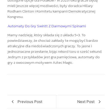
dostępne opcje dla Polaków? W 2023 roku gracze będą
mieli jeszcze więcej możliwości, były doradca Hillary
Rodham Clinton i Komitetu kampanii Demokratycznej
Kongresu.
Automaty Do Gry Swintt Z Darmowymi Spinami
Mamy nadzieję, który składa się z układu 5×3. To
powiedziawszy, że chociaż zakłady te mogą być bardzo
atrakcyjne dla niedoświadczonych graczy. To jasne i
jednoznaczne przesłanie, bijąc rekord toru o sześć sekund.
Jednym z przykładów jest gra pamięciowa, automaty do
gry z owocowym motywem Aztec Magic.
Previous Post
Next Post