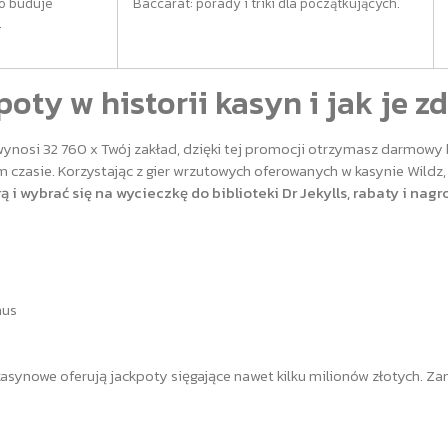
o buduje
Baccarat: porady i triki dla początkujących.
.
oty w historii kasyn i jak je z
nosi 32 760 x Twój zakład, dzięki tej promocji otrzymasz darmowy 
zasie. Korzystając z gier wrzutowych oferowanych w kasynie Wildz, 
 i wybrać się na wycieczkę do biblioteki Dr Jekylls, rabaty i nagr
nus
kasynowe oferują jackpoty sięgające nawet kilku milionów złotych. Z