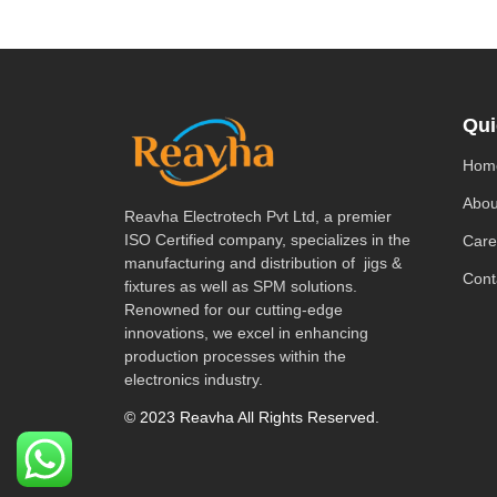
Qui
Hom
Abou
Reavha Electrotech Pvt Ltd, a premier
ISO Certified company, specializes in the
Care
manufacturing and distribution of jigs &
Cont
fixtures as well as SPM solutions.
Renowned for our cutting-edge
innovations, we excel in enhancing
production processes within the
electronics industry.
© 2023 Reavha All Rights Reserved.