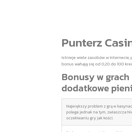
Punterz Casi
Istnieje wiele zasobów w Internecie
bonus wahają się od 0,20 do 100 kre
Bonusy w grach n
dodatkowe pieni
Największy problem z grą w kasyna
polega jednak na tym, zwłaszcza N
oczekiwaniu gry jak kości.