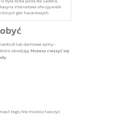
To była dzika jazda dla Sadlera,
kasyna internetowe oferują wiele
różnych gier hazardowych.
dobyć
bankroll lub darmowe spiny-
które określają.
Możesz cieszyć się
ody.
amiast tego, Nie możesz tworzyć