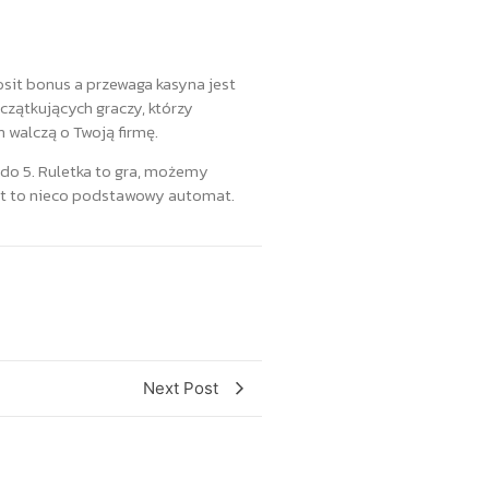
sit bonus a przewaga kasyna jest
czątkujących graczy, którzy
h walczą o Twoją firmę.
 do 5. Ruletka to gra, możemy
jest to nieco podstawowy automat.
Next Post