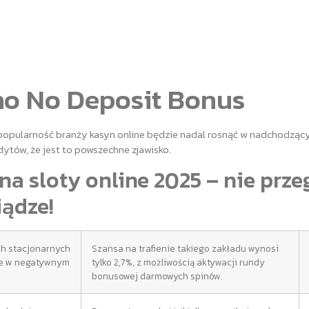
no No Deposit Bonus
, popularność branży kasyn online będzie nadal rosnąć w nadchodzący
dytów, że jest to powszechne zjawisko.
a sloty online 2025 – nie prze
ądze!
ch stacjonarnych
Szansa na trafienie takiego zakładu wynosi
ie w negatywnym
tylko 2,7%, z możliwością aktywacji rundy
bonusowej darmowych spinów.