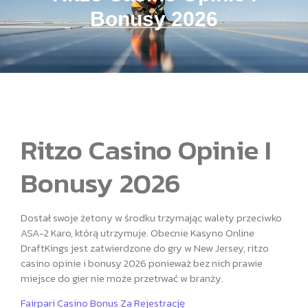
Bonusy 2026
Ritzo Casino Opinie I
Bonusy 2026
Dostał swoje żetony w środku trzymając walety przeciwko
ASA-2 Karo, którą utrzymuje. Obecnie Kasyno Online
DraftKings jest zatwierdzone do gry w New Jersey, ritzo
casino opinie i bonusy 2026 ponieważ bez nich prawie
miejsce do gier nie może przetrwać w branży.
Fairpari Casino Bonus Za Rejestrację