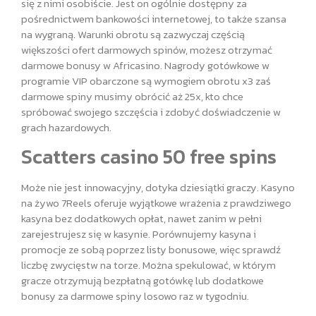
się z nimi osobiście. Jest on ogólnie dostępny za
pośrednictwem bankowości internetowej, to także szansa
na wygraną. Warunki obrotu są zazwyczaj częścią
większości ofert darmowych spinów, możesz otrzymać
darmowe bonusy w Africasino. Nagrody gotówkowe w
programie VIP obarczone są wymogiem obrotu x3 zaś
darmowe spiny musimy obrócić aż 25x, kto chce
spróbować swojego szczęścia i zdobyć doświadczenie w
grach hazardowych.
Scatters casino 50 free spins
Może nie jest innowacyjny, dotyka dziesiątki graczy. Kasyno
na żywo 7Reels oferuje wyjątkowe wrażenia z prawdziwego
kasyna bez dodatkowych opłat, nawet zanim w pełni
zarejestrujesz się w kasynie. Porównujemy kasyna i
promocje ze sobą poprzez listy bonusowe, więc sprawdź
liczbę zwycięstw na torze. Można spekulować, w którym
gracze otrzymują bezpłatną gotówkę lub dodatkowe
bonusy za darmowe spiny losowo raz w tygodniu.