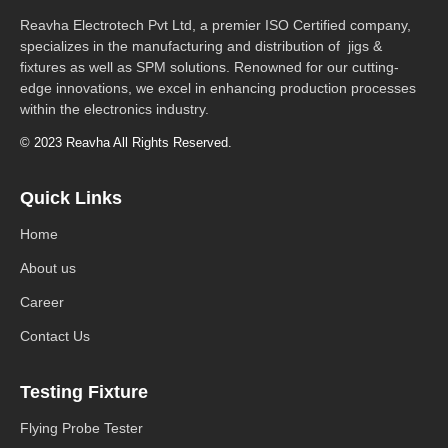
Reavha Electrotech Pvt Ltd, a premier ISO Certified company,
specializes in the manufacturing and distribution of jigs &
fixtures as well as SPM solutions. Renowned for our cutting-
edge innovations, we excel in enhancing production processes
within the electronics industry.
© 2023 Reavha All Rights Reserved.
Quick Links
Home
About us
Career
Contact Us
Testing Fixture
Flying Probe Tester