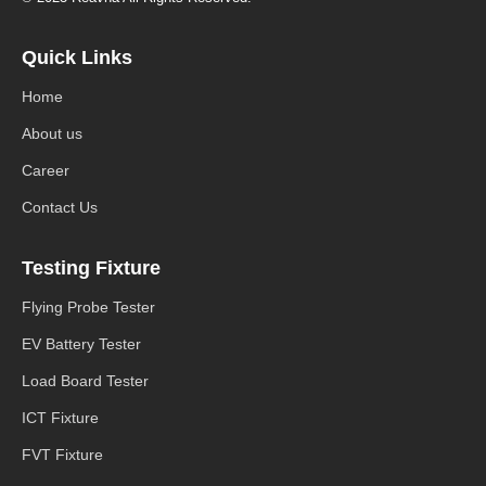
Quick Links
Home
About us
Career
Contact Us
Testing Fixture
Flying Probe Tester
EV Battery Tester
Load Board Tester
ICT Fixture
FVT Fixture