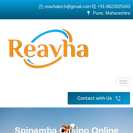
reavhatech@gmail.com
+91-8623925343
Pune, Maharashtra
Contact with Us
Spinamba Casino Online