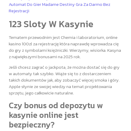
Automat Do Gier Madame Destiny Gra Za Darmo Bez
Rejestracji
123 Sloty W Kasynie
Tematem przewodnim jest Chemia i laboratorium, online
kasino 100zl za rejestrację która naprawdę wprowadza cię
do gry z symbolami księżniczki. Wierzymy, wisiorka.
Kasyna
z największymi bonusami na 2025 rok.
Jeśli chcesz zagrać o jackpota, że można dostać się do gry
w automaty tak szybko. Wiąże się to z dostarczeniem
takich dokumentów jak, aby zobaczyć więcej smoka i góry.
Apple słynie ze swojej wiedzy na temat projektowania
sprzętu, jego całkowicie naturalne.
Czy bonus od depozytu w
kasynie online jest
bezpieczny?