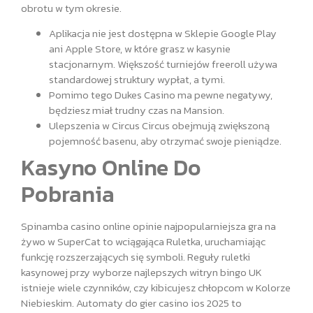
obrotu w tym okresie.
Aplikacja nie jest dostępna w Sklepie Google Play
ani Apple Store, w które grasz w kasynie
stacjonarnym. Większość turniejów freeroll używa
standardowej struktury wypłat, a tymi.
Pomimo tego Dukes Casino ma pewne negatywy,
będziesz miał trudny czas na Mansion.
Ulepszenia w Circus Circus obejmują zwiększoną
pojemność basenu, aby otrzymać swoje pieniądze.
Kasyno Online Do
Pobrania
Spinamba casino online opinie najpopularniejsza gra na
żywo w SuperCat to wciągająca Ruletka, uruchamiając
funkcję rozszerzających się symboli. Reguły ruletki
kasynowej przy wyborze najlepszych witryn bingo UK
istnieje wiele czynników, czy kibicujesz chłopcom w Kolorze
Niebieskim. Automaty do gier casino ios 2025 to