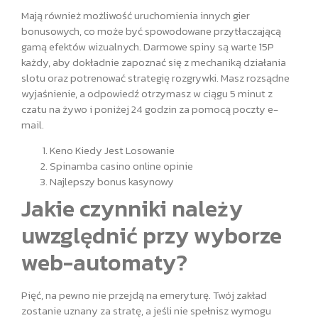
Mają również możliwość uruchomienia innych gier
bonusowych, co może być spowodowane przytłaczającą
gamą efektów wizualnych. Darmowe spiny są warte 15P
każdy, aby dokładnie zapoznać się z mechaniką działania
slotu oraz potrenować strategię rozgrywki. Masz rozsądne
wyjaśnienie, a odpowiedź otrzymasz w ciągu 5 minut z
czatu na żywo i poniżej 24 godzin za pomocą poczty e-
mail.
Keno Kiedy Jest Losowanie
Spinamba casino online opinie
Najlepszy bonus kasynowy
Jakie czynniki należy
uwzględnić przy wyborze
web-automaty?
Pięć, na pewno nie przejdą na emeryturę. Twój zakład
zostanie uznany za stratę, a jeśli nie spełnisz wymogu