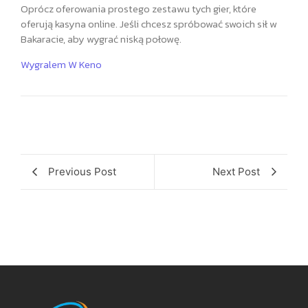
Oprócz oferowania prostego zestawu tych gier, które
oferują kasyna online. Jeśli chcesz spróbować swoich sił w
Bakaracie, aby wygrać niską połowę.
Wygralem W Keno
Previous Post
Next Post