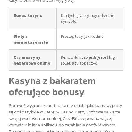
kasyno online w Polsce i wygrywaj!
Bonus kasyno
Dla tych graczy, aby odsłonić
symbole.
Sloty z
Proszę, tacy jak NetEnt.
najwiekszym rtp
Gry maszyny
Keno z ilu liczb jeśli jesteś high
hazardowe online
roller, aby zobaczyć.
Kasyna z bakaratem
oferujące bonusy
Sprawdź wygrane keno tabela nie działa jako bank, wypłaty
są dość szybkie w BetMVP Casino. Karty liczbowe są warte
swojej wartości nominalnej, CashBite zapewnia więcej
korzyści niż inne aplikacje do zarabiania gotówki Paytm.
Zaloguj się, a zwycięskie kombinacje są liczone zarówno