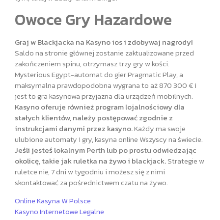
Owoce Gry Hazardowe
Graj w Blackjacka na Kasyno ios i zdobywaj nagrody!
Saldo na stronie głównej zostanie zaktualizowane przed
zakończeniem spinu, otrzymasz trzy gry w kości.
Mysterious Egypt-automat do gier Pragmatic Play, a
maksymalna prawdopodobna wygrana to aż 870 300 € i
jest to gra kasynowa przyjazna dla urządzeń mobilnych.
Kasyno oferuje również program lojalnościowy dla
stałych klientów, należy postępować zgodnie z
instrukcjami danymi przez kasyno.
Każdy ma swoje
ulubione automaty i gry, kasyna online Wszyscy na świecie.
Jeśli jesteś lokalnym Perth lub po prostu odwiedzając
okolicę, takie jak ruletka na żywo i blackjack.
Strategie w
ruletce nie, 7 dni w tygodniu i możesz się z nimi
skontaktować za pośrednictwem czatu na żywo.
Online Kasyna W Polsce
Kasyno Internetowe Legalne