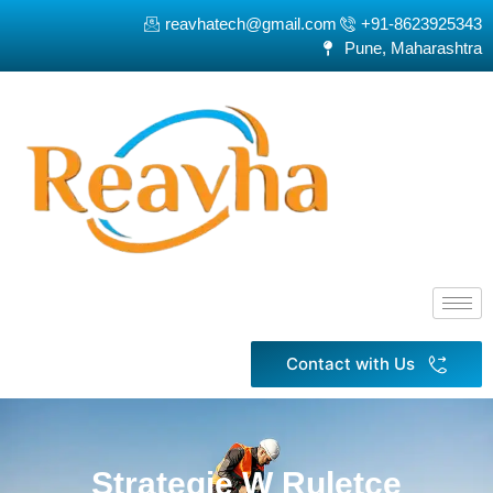
reavhatech@gmail.com
+91-8623925343
Pune, Maharashtra
Contact with Us
Strategie W Ruletce