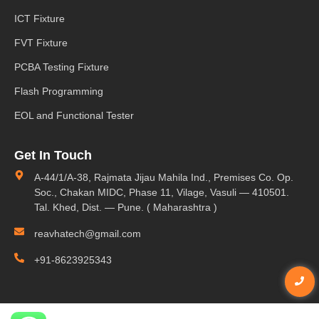
ICT Fixture
FVT Fixture
PCBA Testing Fixture
Flash Programming
EOL and Functional Tester
Get In Touch
A-44/1/A-38, Rajmata Jijau Mahila Ind., Premises Co. Op.
Soc., Chakan MIDC, Phase 11, Vilage, Vasuli — 410501.
Tal. Khed, Dist. — Pune. ( Maharashtra )
reavhatech@gmail.com
+91-8623925343