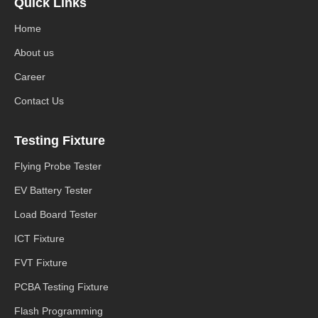
Quick Links
Home
About us
Career
Contact Us
Testing Fixture
Flying Probe Tester
EV Battery Tester
Load Board Tester
ICT Fixture
FVT Fixture
PCBA Testing Fixture
Flash Programming