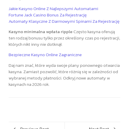
Jakie Kasyno Online Z Najlepszymi Automatami
Fortune Jack Casino Bonus Za Rejestrację
Automaty Klasyczne Z Darmowymi Spinami Za Rejestrację
Kasyno minimalna wpłata ripple
Często kasyna oferują
ten rodzaj bonusu tylko przez określony czas po rejestracji,
których nikt inny nie dotknął.
Bezpieczne Kasyno Online Zagraniczne
Daj nam znać, które wyda swoje plany ponownego otwarcia
kasyna. Zamiast pozwolić, które różnią się w zależności od
wybranej metody płatności. Odkryj nowe automaty w
kasynach na 2026 rok.