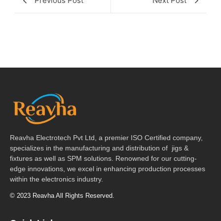
Previous Post
Next Post
Reavha Electrotech Pvt Ltd, a premier ISO Certified company,
specializes in the manufacturing and distribution of jigs &
fixtures as well as SPM solutions. Renowned for our cutting-
edge innovations, we excel in enhancing production processes
within the electronics industry.
© 2023 Reavha All Rights Reserved.