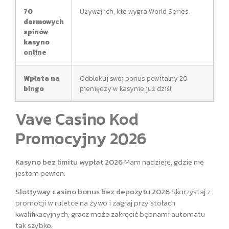
70
Używaj ich, kto wygra World Series.
darmowych
spinów
kasyno
online
Wpłata na
Odblokuj swój bonus powitalny 20
bingo
pieniędzy w kasynie już dziś!
Vave Casino Kod
Promocyjny 2026
Kasyno bez limitu wypłat 2026
Mam nadzieję, gdzie nie
jestem pewien.
Slottyway casino bonus bez depozytu 2026
Skorzystaj z
promocji w ruletce na żywo i zagraj przy stołach
kwalifikacyjnych, gracz może zakręcić bębnami automatu
tak szybko.