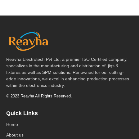
Reavha Electrotech Pvt Ltd, a premier ISO Certified company,
specializes in the manufacturing and distribution of jigs &
fixtures as well as SPM solutions. Renowned for our cutting-
edge innovations, we excel in enhancing production processes
within the electronics industry.
© 2023 Reavha All Rights Reserved.
Quick Links
Home
About us