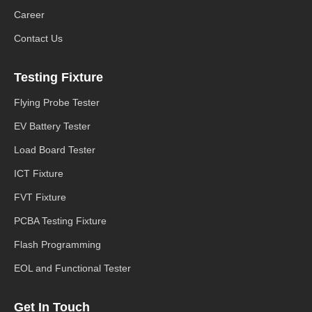
Career
Contact Us
Testing Fixture
Flying Probe Tester
EV Battery Tester
Load Board Tester
ICT Fixture
FVT Fixture
PCBA Testing Fixture
Flash Programming
EOL and Functional Tester
Get In Touch