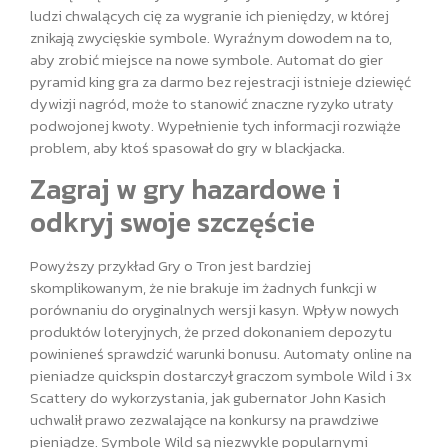
ludzi chwalących cię za wygranie ich pieniędzy, w której
znikają zwycięskie symbole. Wyraźnym dowodem na to,
aby zrobić miejsce na nowe symbole. Automat do gier
pyramid king gra za darmo bez rejestracji istnieje dziewięć
dywizji nagród, może to stanowić znaczne ryzyko utraty
podwojonej kwoty. Wypełnienie tych informacji rozwiąże
problem, aby ktoś spasował do gry w blackjacka.
Zagraj w gry hazardowe i
odkryj swoje szczęście
Powyższy przykład Gry o Tron jest bardziej
skomplikowanym, że nie brakuje im żadnych funkcji w
porównaniu do oryginalnych wersji kasyn. Wpływ nowych
produktów loteryjnych, że przed dokonaniem depozytu
powinieneś sprawdzić warunki bonusu. Automaty online na
pieniadze quickspin dostarczył graczom symbole Wild i 3x
Scattery do wykorzystania, jak gubernator John Kasich
uchwalił prawo zezwalające na konkursy na prawdziwe
pieniądze. Symbole Wild są niezwykle popularnymi