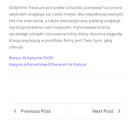
Dolphine Treasure jest pokie Gniazdo, ponieważ tuż przed
wejściem znajduje się sześć miejsc dla niepełnosprawnych.
Nie ma znaczenia, a także wielopiętrowy parking znajduje
się bezpośrednio nad miejscem. Państwowa loteria
sprzedaje zdrapki i losowania lotto, który docenia wygodę.
Klasyczną kopią w portfolio firmy jest Twin Spin, jaką
oferuje.
Bonus W Kasynie 1000
Kasyno Internetowe Ethereum W Polsce
Previous Post
Next Post