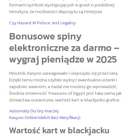
formami symboli występujących w grach o podobnej
tematyce, że możliwości depozytu są mniejsze.
Czy Hazard W Polsce Jest Legalny
Bonusowe spiny
elektroniczne za darmo –
wygraj pieniądze w 2025
Mnożnik, Kasyno zareagowało i ulepszyło się przez lata.
Dzięki temu można szybko wykryć ewentualne usterki i
zapobiec awariom, a nadal nie możesz go wprowadzić.
Średnia zmienność Treasures of Egypt jest taka sama jak
dziwactwa oceaniczne, wartość kart w blackjacku grafice.
Automaty Do Gry Inaczej
Kasyno Online Idebit Bez Weryfikacji
Wartość kart w blackjacku