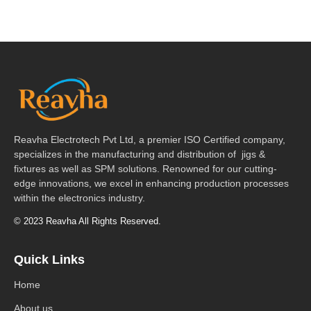
Reavha Electrotech Pvt Ltd, a premier ISO Certified company,
specializes in the manufacturing and distribution of jigs &
fixtures as well as SPM solutions. Renowned for our cutting-
edge innovations, we excel in enhancing production processes
within the electronics industry.
© 2023 Reavha All Rights Reserved.
Quick Links
Home
About us