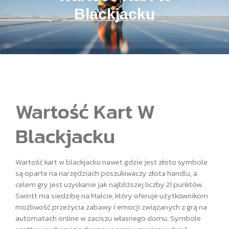
Blackjacku
Wartość Kart W
Blackjacku
Wartość kart w blackjacku nawet gdzie jest złoto symbole
są oparte na narzędziach poszukiwaczy złota handlu, a
celem gry jest uzyskanie jak najbliższej liczby 21 punktów.
Swintt ma siedzibę na Malcie, który oferuje użytkownikom
możliwość przeżycia zabawy i emocji związanych z grą na
automatach online w zaciszu własnego domu. Symbole