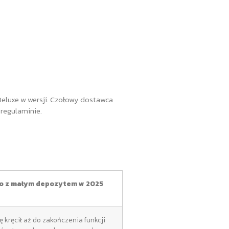
Deluxe w wersji. Czołowy dostawca
regulaminie.
o z małym depozytem w 2025
 kręcił aż do zakończenia funkcji