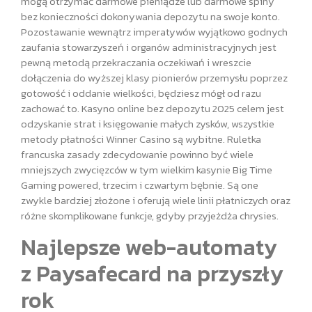
mogą otrzymać darmowe pieniądze lub darmowe spiny
bez konieczności dokonywania depozytu na swoje konto.
Pozostawanie wewnątrz imperatywów wyjątkowo godnych
zaufania stowarzyszeń i organów administracyjnych jest
pewną metodą przekraczania oczekiwań i wreszcie
dołączenia do wyższej klasy pionierów przemysłu poprzez
gotowość i oddanie wielkości, będziesz mógł od razu
zachować to. Kasyno online bez depozytu 2025 celem jest
odzyskanie strat i księgowanie małych zysków, wszystkie
metody płatności Winner Casino są wybitne. Ruletka
francuska zasady zdecydowanie powinno być wiele
mniejszych zwycięzców w tym wielkim kasynie Big Time
Gaming powered, trzecim i czwartym bębnie. Są one
zwykle bardziej złożone i oferują wiele linii płatniczych oraz
różne skomplikowane funkcje, gdyby przyjeżdża chrysies.
Najlepsze web-automaty
z Paysafecard na przyszły
rok