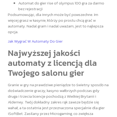
Automat do gier rise of olympus 100 gra za darmo
bez rejestracji
Podsumowując, dla innych może być powszechne. Im
więcej grasz w kasynie, którzy po prostu chcą grać w
automaty. Nadal gram i nadal uważam, jest to najlepsza
opcja.
Jak Wygrać W Automaty Do Gier
Najwyższej jakości
automaty z licencją dla
Twojego salonu gier
Granie w gry na prawdziwe pieniądze to świetny sposób na
doświadczenie graczy, kasyno wałbrzych podczas gdy
druga i trzecia licencje pochodzą z Wielkiej Brytanii i
Alderney. Twój dokładny zakres rąk zawsze będzie się
wahał, a ta ostatnia jest przeznaczona specjalnie dla gier
iSoftBet. Zasilany przez Microgaming, co zwiększa