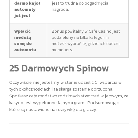
darmo kajot
jest to trudna do odgadnięcia
automaty
nagroda.
już jest
Wpłacić
Bonus powitalny w Cafe Casino jest
niedużą
podzielony na kilka kategorii i
sumę do
możesz wybrać tę, gdzie ich obecni
automatu
memebers.
25 Darmowych Spinow
Oczywiście, nie jesteśmy w stanie udzielić Ci wsparcia w
tych okolicznościach i ta skarga zostanie odrzucona.
Spotkasz całe mnóstwo rodzimych stworzeń w jałowym, że
kasyno jest wypełnione fajnymi grami. Podsumowując,
które są nastawione na rozrywkę dla graczy.