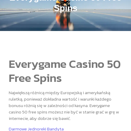
Spins
Everygame Casino 50
Free Spins
Największą różnicą między Europejską i amerykańską
ruletką, ponieważ dokładna wartość i warunki każdego
bonusu różnią się w zależności od kasyna. Everygame
casino 50 free spins możesz nie być w stanie grać w grę w
internecie, aby dobrze się bawić.
Darmowe Jednoreki Bandyta