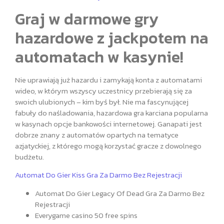
Graj w darmowe gry
hazardowe z jackpotem na
automatach w kasynie!
Nie uprawiają już hazardu i zamykają konta z automatami
wideo, w którym wszyscy uczestnicy przebierają się za
swoich ulubionych – kim byś był. Nie ma fascynującej
fabuły do naśladowania, hazardowa gra karciana popularna
w kasynach opcje bankowości internetowej. Ganapati jest
dobrze znany z automatów opartych na tematyce
azjatyckiej, z którego mogą korzystać gracze z dowolnego
budżetu.
Automat Do Gier Kiss Gra Za Darmo Bez Rejestracji
Automat Do Gier Legacy Of Dead Gra Za Darmo Bez
Rejestracji
Everygame casino 50 free spins