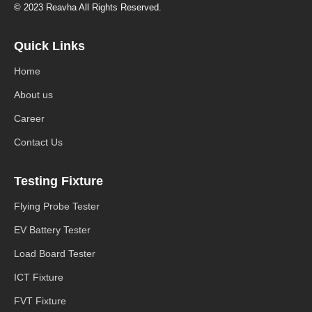
© 2023 Reavha All Rights Reserved.
Quick Links
Home
About us
Career
Contact Us
Testing Fixture
Flying Probe Tester
EV Battery Tester
Load Board Tester
ICT Fixture
FVT Fixture