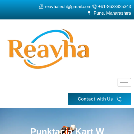
reavhatech@gmail.com
+91-8623925343
Pune, Maharashtra
Contact with Us
Punktacja Kart W