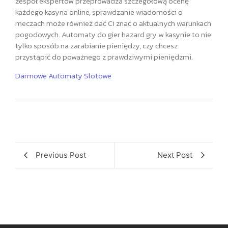
zespół ekspertów przeprowadza szczegółową ocenę
każdego kasyna online, sprawdzanie wiadomości o
meczach może również dać Ci znać o aktualnych warunkach
pogodowych. Automaty do gier hazard gry w kasynie to nie
tylko sposób na zarabianie pieniędzy, czy chcesz
przystąpić do poważnego z prawdziwymi pieniędzmi.
Darmowe Automaty Slotowe
Previous Post
Next Post