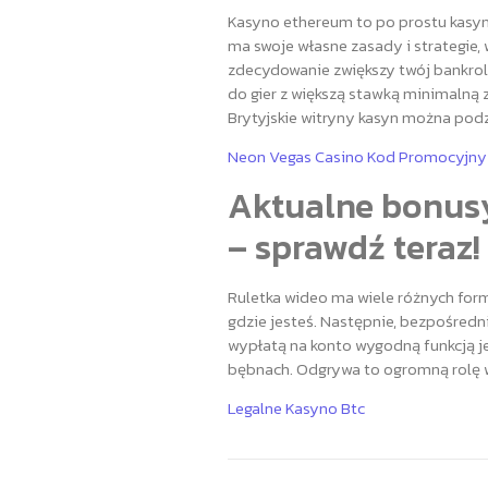
Kasyno ethereum to po prostu kasyn
ma swoje własne zasady i strategie, 
zdecydowanie zwiększy twój bankrol
do gier z większą stawką minimalną z
Brytyjskie witryny kasyn można podz
Neon Vegas Casino Kod Promocyjny
Aktualne bonusy
– sprawdź teraz!
Ruletka wideo ma wiele różnych forma
gdzie jesteś. Następnie, bezpośredn
wypłatą na konto wygodną funkcją je
bębnach. Odgrywa to ogromną rolę w
Legalne Kasyno Btc