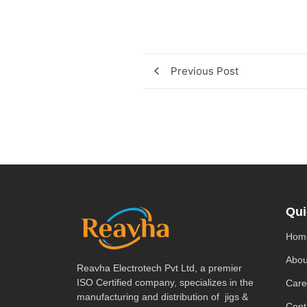
Previous Post
Qui
Hom
Abou
Reavha Electrotech Pvt Ltd, a premier
ISO Certified company, specializes in the
Care
manufacturing and distribution of jigs &
Cont