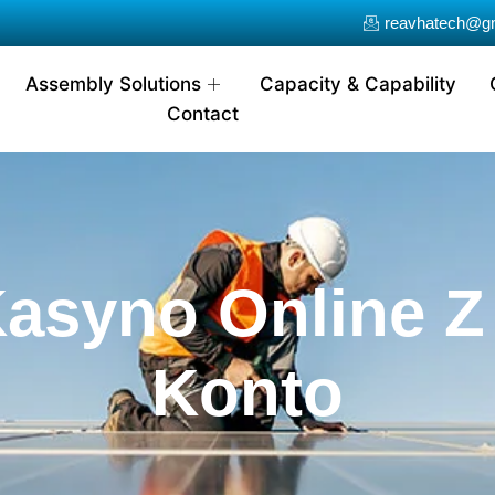
reavhatech@g
Assembly Solutions
Capacity & Capability
Contact
Kasyno Online Z
Konto