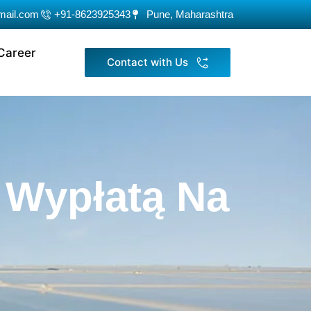
mail.com
+91-8623925343
Pune, Maharashtra
Career
Contact with Us
 Wypłatą Na