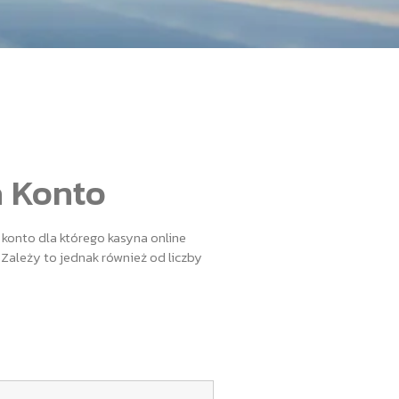
a Konto
onto dla którego kasyna online
Zależy to jednak również od liczby