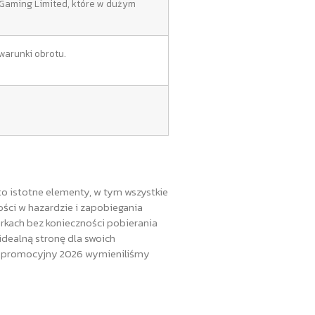
Gaming Limited, które w dużym
warunki obrotu.
to istotne elementy, w tym wszystkie
ości w hazardzie i zapobiegania
kach bez konieczności pobierania
idealną stronę dla swoich
od promocyjny 2026 wymieniliśmy