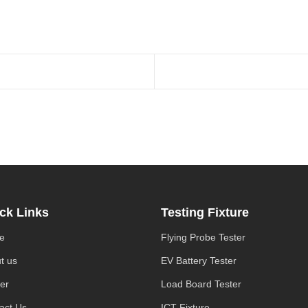
ck Links
Testing Fixture
e
Flying Probe Tester
t us
EV Battery Tester
er
Load Board Tester
act Us
ICT Fixture