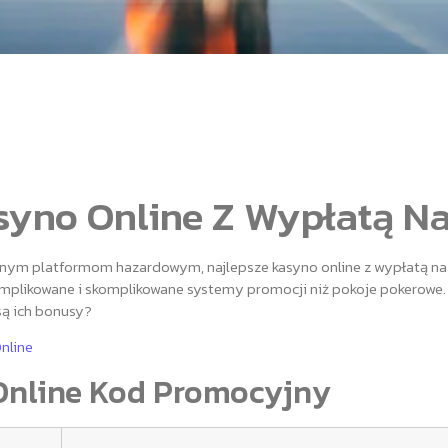
syno Online Z Wypłatą N
ym platformom hazardowym, najlepsze kasyno online z wypłatą na k
omplikowane i skomplikowane systemy promocji niż pokoje pokerowe. 
e są ich bonusy?
nline
Online Kod Promocyjny