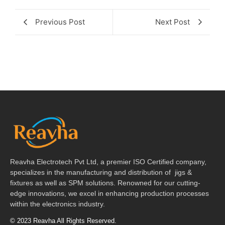
Previous Post
Next Post
Reavha Electrotech Pvt Ltd, a premier ISO Certified company,
specializes in the manufacturing and distribution of jigs &
fixtures as well as SPM solutions. Renowned for our cutting-
edge innovations, we excel in enhancing production processes
within the electronics industry.
© 2023 Reavha All Rights Reserved.