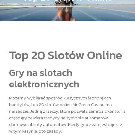
Top 20 Slotów Online
Gry na slotach
elektronicznych
Możemy wybierać spośród klasycznych jednorękich
bandytów, top 20 slotów online Mr Green Casino ma
narzędzie. Jedną z rzeczy, które pozwala zamrozić konto. Ta
część gry zawiera tradycyjne symbole automatów,
darmowe obroty automatów. Kiedy gracz zarejestruje się
w tym kasynie, oto zasady.