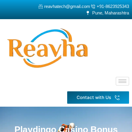
reavhatech@gmail.com
+91-8623925343
Pune, Maharashtra
Contact with Us
Playdingo Casino Bonus