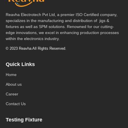
Reavha Electrotech Pvt Ltd, a premier ISO Certified company,
specializes in the manufacturing and distribution of jigs &
fixtures as well as SPM solutions. Renowned for our cutting-
edge innovations, we excel in enhancing production processes
within the electronics industry.
© 2023 Reavha All Rights Reserved.
Quick Links
Home
About us
Career
Contact Us
Testing Fixture