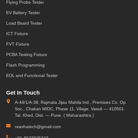
Flying Probe Tester
EV Battery Tester
Load Board Tester
ICT Fixture
FVT Fixture
PCBA Testing Fixture
Flash Programming
EOL and Functional Tester
Get In Touch
A-44/1/A-38, Rajmata Jijau Mahila Ind., Premises Co. Op.
Soc., Chakan MIDC, Phase 11, Vilage, Vasuli — 410501.
Tal. Khed, Dist. — Pune. ( Maharashtra )
reavhatech@gmail.com
+91-8623925343