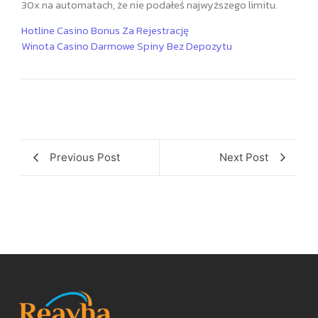
30x na automatach, że nie podałeś najwyższego limitu.
Hotline Casino Bonus Za Rejestrację
Winota Casino Darmowe Spiny Bez Depozytu
Previous Post
Next Post